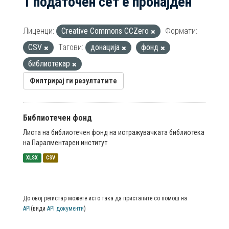
1 податочен сет е пронајден
Лиценци:
Creative Commons CCZero
Формати:
CSV
Тагови:
донација
фонд
библиотекар
Филтрирај ги резултатите
Библиотечен фонд
Листа на библиотечен фонд на истражувачката библиотека
на Паралментарен институт
XLSX
CSV
До овој регистар можете исто така да пристапите со помош на
API
(види
API документи
)