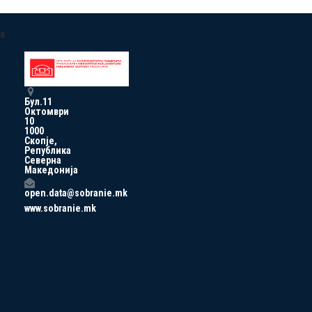
a
Бул.11
Октомври
10
1000
Скопје,
Република
Северна
Македонија
open.data@sobranie.mk
www.sobranie.mk