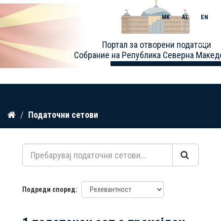
MK
AL
EN
Toggle
Портал за отворени податоци
naviga
Собрание на Република Северна Макед
Прескокнете
Податочни сетови
до
содржина
Подреди според