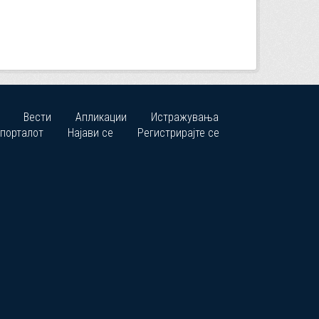
Вести
Апликации
Истражувања
 порталот
Најави се
Регистрирајте се