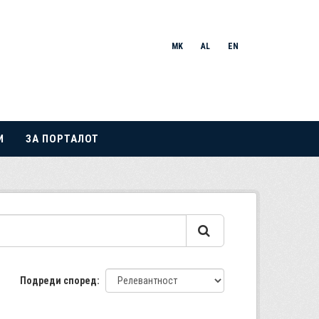
MK
AL
EN
И
ЗА ПОРТАЛОТ
Подреди според