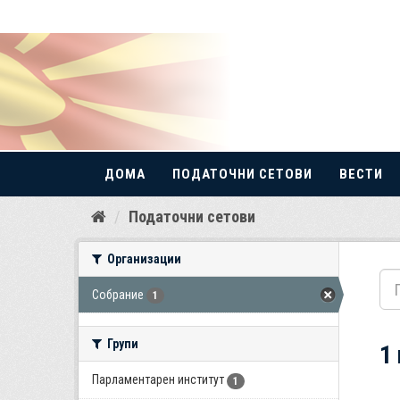
ДОМА
ПОДАТОЧНИ СЕТОВИ
ВЕСТИ
Прескокнете
Податочни сетови
до
содржина
Организации
Собрание
1
Групи
1
Парламентарен институт
1