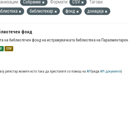
анизации:
Собрание
Формати:
CSV
Тагови:
иблиотека
библиотекар
фонд
донација
блиотечен фонд
та на библиотечен фонд на истражувачката библиотека на Паралментарен 
SX
CSV
вој регистар можете исто така да пристапите со помош на
API
(види
API документи
)