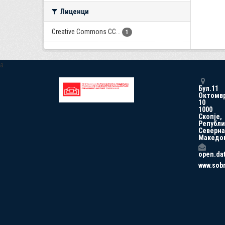
Лиценци
Creative Commons CC...
1
a
Бул.11
Октомв
10
1000
Скопје,
Републи
Северна
Македо
open.da
www.sob