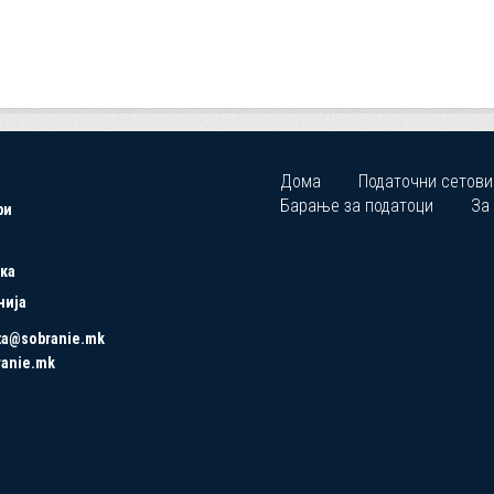
Дома
Податочни сетови
Барање за податоци
За
ри
ка
нија
ta@sobranie.mk
ranie.mk
Copyrights © 2021 All Rights Reserved by Asseco SEE.