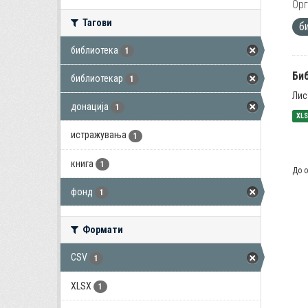
Орг
Тагови
б
библиотека
1
Би
библиотекар
1
Лис
донација
1
XL
истражувања
1
книга
1
До о
фонд
1
Формати
CSV
1
XLSX
1