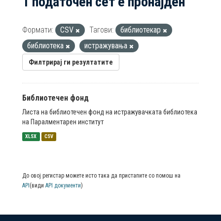
1 податочен сет е пронајден
Формати:
CSV
Тагови:
библиотекар
библиотека
истражувања
Филтрирај ги резултатите
Библиотечен фонд
Листа на библиотечен фонд на истражувачката библиотека
на Паралментарен институт
XLSX
CSV
До овој регистар можете исто така да пристапите со помош на
API
(види
API документи
)