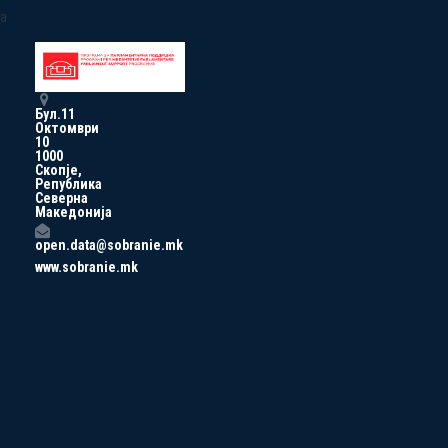
a
Бул.11
Октомври
10
1000
Скопје,
Република
Северна
Македонија
open.data@sobranie.mk
www.sobranie.mk