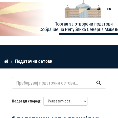
MK
AL
EN
Toggle
Портал за отворени податоци
naviga
Собрание на Република Северна Макед
Прескокнете
Податочни сетови
до
содржина
Подреди според