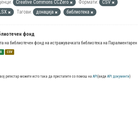
енци:
Creative Commons CCZero
Формати:
CSV
LSX
Тагови:
донација
библиотека
блиотечен фонд
та на библиотечен фонд на истражувачката библиотека на Паралментарен 
SX
CSV
вој регистар можете исто така да пристапите со помош на
API
(види
API документи
)