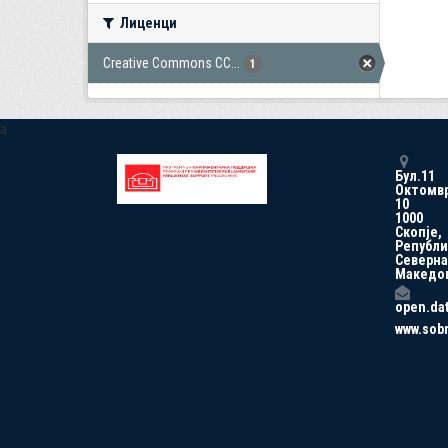
Лиценци
Creative Commons CC...
1
a
Бул.11
Октомв
10
1000
Скопје,
Републи
Северна
Македо
open.da
www.sob