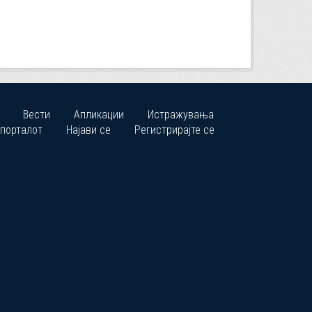
Вести
Апликации
Истражувања
 порталот
Најави се
Регистрирајте се