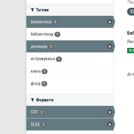
Лиц
Тагови
X
библиотека
1
Би
библиотекар
1
Лис
донација
1
XL
истражувања
1
книга
1
До о
фонд
1
Формати
CSV
1
XLSX
1