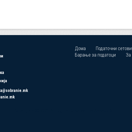
Дома
Податочни сетови
Барање за податоци
За
ри
ка
нија
ta@sobranie.mk
ranie.mk
Copyrights © 2021 All Rights Reserved by Asseco SEE.