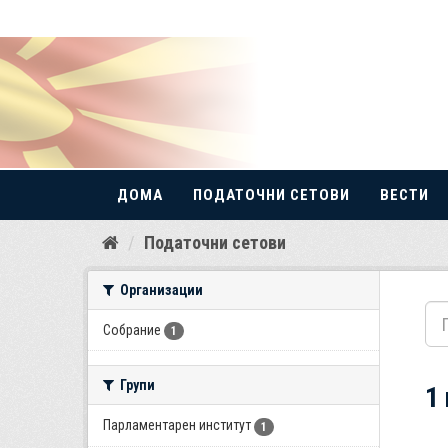
ДОМА
ПОДАТОЧНИ СЕТОВИ
ВЕСТИ
Прескокнете
Податочни сетови
до
содржина
Организации
Собрание
1
Групи
1
Парламентарен институт
1