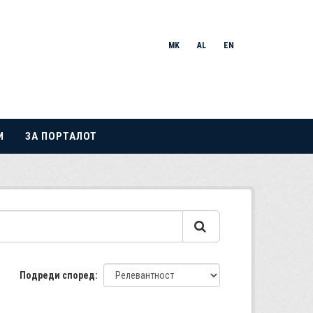
MK
AL
EN
И
ЗА ПОРТАЛОТ
Подреди според