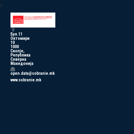
a
Бул.11
Октомври
10
1000
Скопје,
Република
Северна
Македонија
open.data@sobranie.mk
www.sobranie.mk