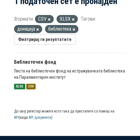
1 податочен сет е пронајден
Формати:
CSV
XLSX
Тагови:
донација
библиотека
Филтрирај ги резултатите
Библиотечен фонд
Листа на библиотечен фонд на истражувачката библиотека
на Паралментарен институт
XLSX
CSV
До овој регистар можете исто така да пристапите со помош на
API
(види
API документи
)