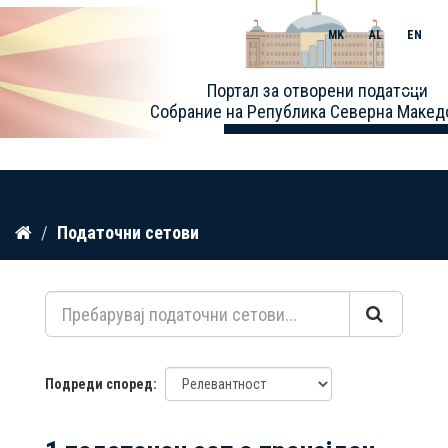
MK
AL
EN
Toggle
Портал за отворени податоци
naviga
Собрание на Република Северна Макед
Прескокнете
Податочни сетови
до
содржина
Подреди според