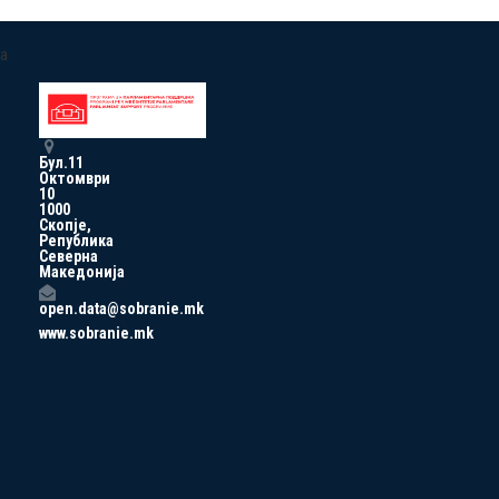
a
Бул.11
Октомври
10
1000
Скопје,
Република
Северна
Македонија
open.data@sobranie.mk
www.sobranie.mk