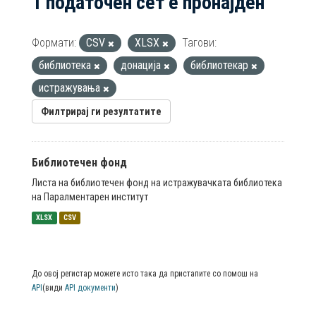
1 податочен сет е пронајден
Формати:
CSV
XLSX
Тагови:
библиотека
донација
библиотекар
истражувања
Филтрирај ги резултатите
Библиотечен фонд
Листа на библиотечен фонд на истражувачката библиотека
на Паралментарен институт
XLSX
CSV
До овој регистар можете исто така да пристапите со помош на
API
(види
API документи
)