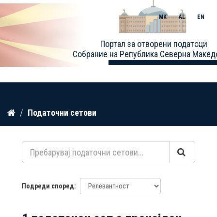
MK
AL
EN
Toggle
Портал за отворени податоци
naviga
Собрание на Република Северна Макед
Прескокнете
Податочни сетови
до
содржина
Подреди според