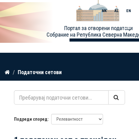
MK
AL
EN
Toggle
Портал за отворени податоци
naviga
Собрание на Република Северна Макед
Прескокнете
Податочни сетови
до
содржина
Подреди според