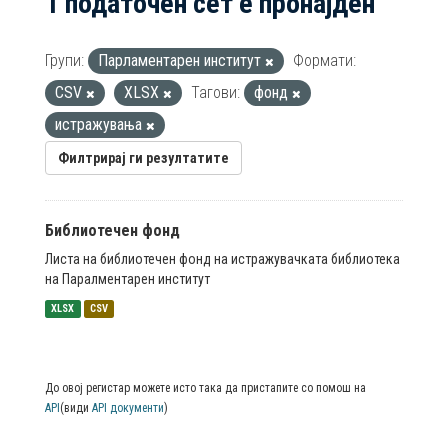
1 податочен сет е пронајден
Групи:
Парламентарен институт
Формати:
CSV
XLSX
Тагови:
фонд
истражувања
Филтрирај ги резултатите
Библиотечен фонд
Листа на библиотечен фонд на истражувачката библиотека
на Паралментарен институт
XLSX
CSV
До овој регистар можете исто така да пристапите со помош на
API
(види
API документи
)