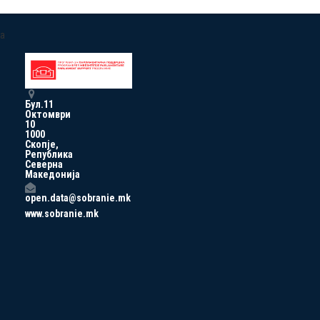
a
Бул.11
Октомври
10
1000
Скопје,
Република
Северна
Македонија
open.data@sobranie.mk
www.sobranie.mk