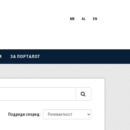
MK
AL
EN
И
ЗА ПОРТАЛОТ
Подреди според