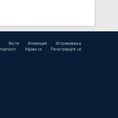
Вести
Апликации
Истражувања
 порталот
Најави се
Регистрирајте се