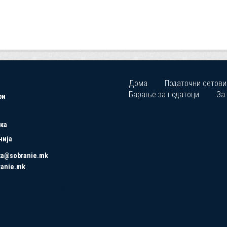
Дома
Податочни сетови
Барање за податоци
За
ри
ка
нија
ta@sobranie.mk
ranie.mk
Copyrights © 2021 All Rights Reserved by Asseco SEE.