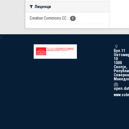
Лиценци
Creative Commons CC...
1
a
Бул.11
Октомв
10
1000
Скопје,
Републи
Северна
Македо
open.da
www.sob