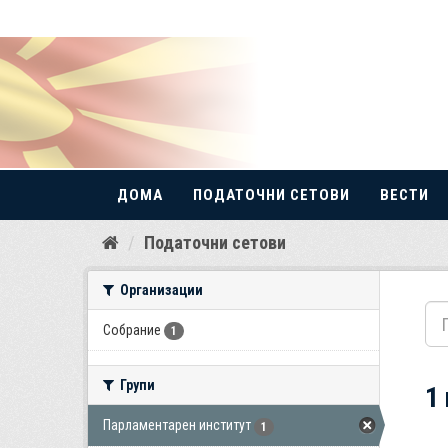
ДОМА
ПОДАТОЧНИ СЕТОВИ
ВЕСТИ
Прескокнете
Податочни сетови
до
содржина
Организации
Собрание
1
Групи
1
Парламентарен институт
1