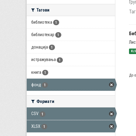
Гру
Тагови
Таг
библиотека
1
Би
библиотекар
1
Лис
донација
1
XL
истражувања
1
книга
1
До о
фонд
1
Формати
CSV
1
XLSX
1