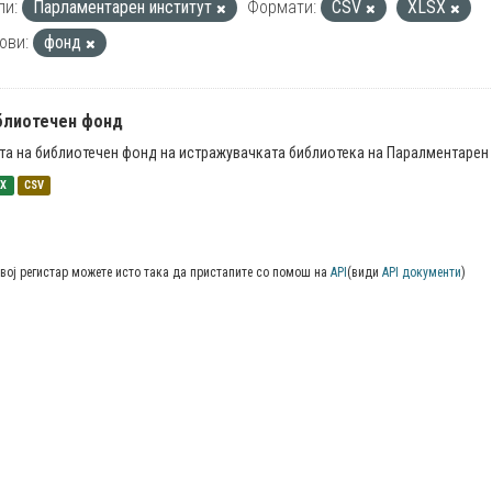
пи:
Парламентарен институт
Формати:
CSV
XLSX
ови:
фонд
блиотечен фонд
та на библиотечен фонд на истражувачката библиотека на Паралментарен 
SX
CSV
вој регистар можете исто така да пристапите со помош на
API
(види
API документи
)