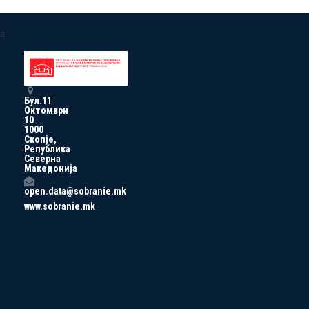
a
Бул.11
Октомври
10
1000
Скопје,
Република
Северна
Македонија
open.data@sobranie.mk
www.sobranie.mk