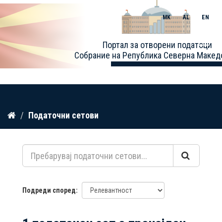
MK
AL
EN
Toggle
Портал за отворени податоци
naviga
Собрание на Република Северна Макед
Прескокнете
Податочни сетови
до
содржина
Подреди според