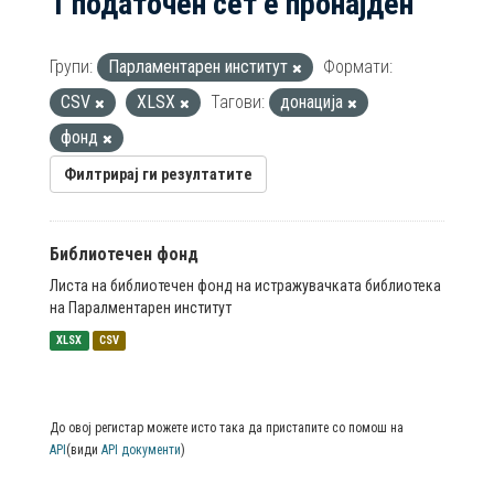
1 податочен сет е пронајден
Групи:
Парламентарен институт
Формати:
CSV
XLSX
Тагови:
донација
фонд
Филтрирај ги резултатите
Библиотечен фонд
Листа на библиотечен фонд на истражувачката библиотека
на Паралментарен институт
XLSX
CSV
До овој регистар можете исто така да пристапите со помош на
API
(види
API документи
)