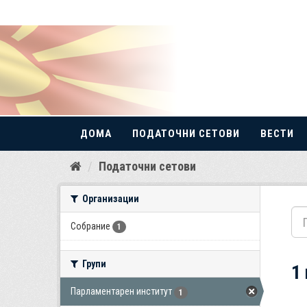
ДОМА
ПОДАТОЧНИ СЕТОВИ
ВЕСТИ
Прескокнете
Податочни сетови
до
содржина
Организации
Собрание
1
Групи
1
Парламентарен институт
1