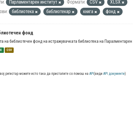
пи:
Парламентарен институт
Формати:
CSV
XLSX
ови:
библиотека
библиотекар
книга
фонд
блиотечен фонд
та на библиотечен фонд на истражувачката библиотека на Паралментарен 
SX
CSV
вој регистар можете исто така да пристапите со помош на
API
(види
API документи
)