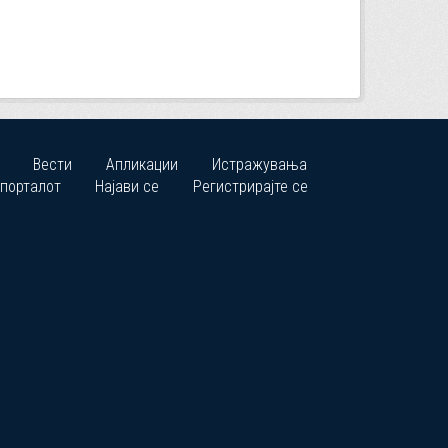
Вести
Апликации
Истражувања
 порталот
Најави се
Регистрирајте се