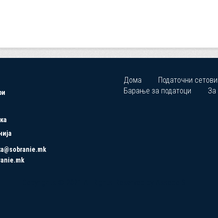
Дома
Податочни сетови
Барање за податоци
За
ри
ка
нија
ta@sobranie.mk
ranie.mk
Copyrights © 2021 All Rights Reserved by Asseco SEE.