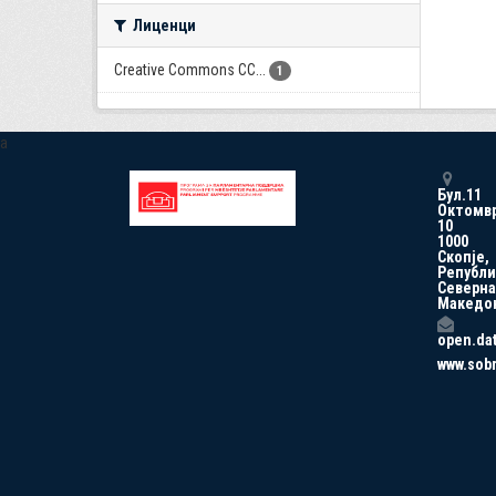
Лиценци
Creative Commons CC...
1
a
Бул.11
Октомв
10
1000
Скопје,
Републи
Северна
Македо
open.da
www.sob