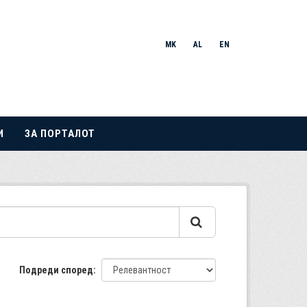
MK
AL
EN
И
ЗА ПОРТАЛОТ
Подреди според