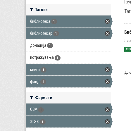
Гру
Тагови
Таг
библиотека
1
Би
библиотекар
1
Лис
донација
1
XL
истражувања
1
книга
1
До о
фонд
1
Формати
CSV
1
XLSX
1