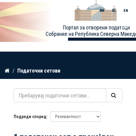
MK
AL
EN
Toggle
Портал за отворени податоци
naviga
Собрание на Република Северна Макед
Прескокнете
Податочни сетови
до
содржина
Подреди според