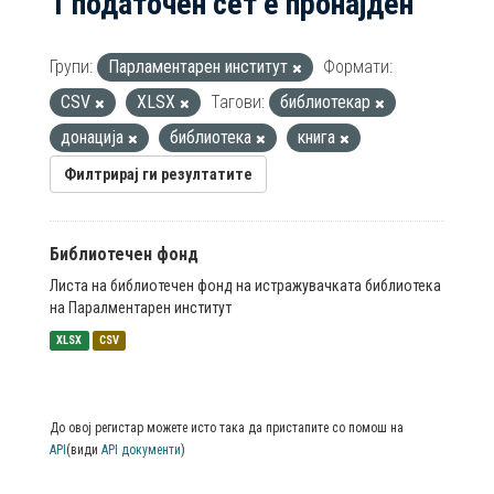
1 податочен сет е пронајден
Групи:
Парламентарен институт
Формати:
CSV
XLSX
Тагови:
библиотекар
донација
библиотека
книга
Филтрирај ги резултатите
Библиотечен фонд
Листа на библиотечен фонд на истражувачката библиотека
на Паралментарен институт
XLSX
CSV
До овој регистар можете исто така да пристапите со помош на
API
(види
API документи
)