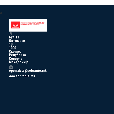
a
Бул.11
Октомври
10
1000
Скопје,
Република
Северна
Македонија
open.data@sobranie.mk
www.sobranie.mk