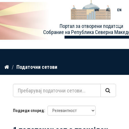
MK
AL
EN
Toggle
Портал за отворени податоци
naviga
Собрание на Република Северна Макед
Прескокнете
Податочни сетови
до
содржина
Подреди според