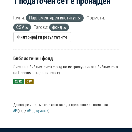
1 податочен сет е пронајден
Групи:
Парламентарен институт
Формати:
CSV
Тагови:
фонд
Филтрирај ги резултатите
Библиотечен фонд
Листа на библиотечен фонд на истражувачката библиотека
на Паралментарен институт
XLSX
CSV
До овој регистар можете исто така да пристапите со помош на
API
(види
API документи
)