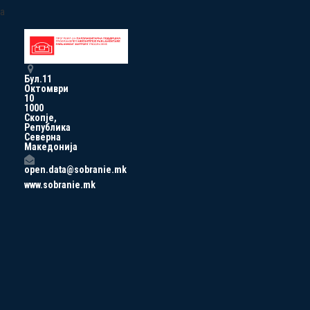
a
Бул.11
Октомври
10
1000
Скопје,
Република
Северна
Македонија
open.data@sobranie.mk
www.sobranie.mk