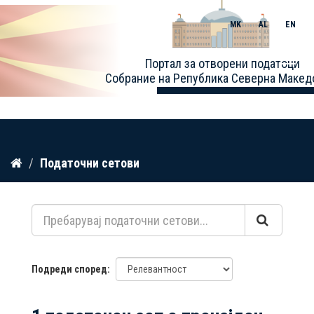
MK
AL
EN
Toggle
Портал за отворени податоци
naviga
Собрание на Република Северна Макед
Прескокнете
Податочни сетови
до
содржина
Подреди според