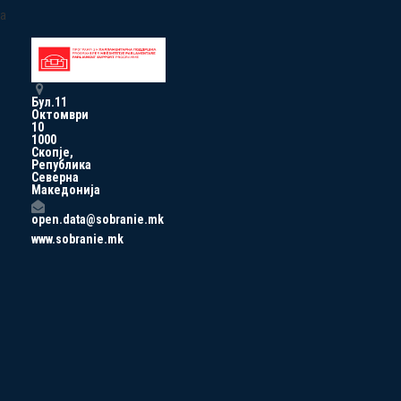
a
Бул.11
Октомври
10
1000
Скопје,
Република
Северна
Македонија
open.data@sobranie.mk
www.sobranie.mk