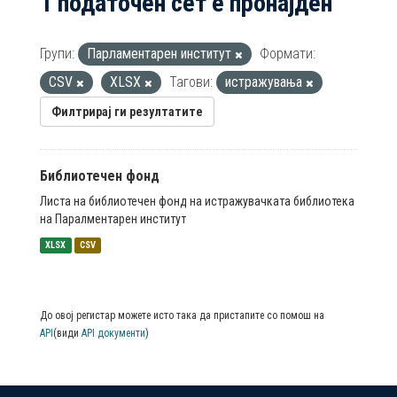
1 податочен сет е пронајден
Групи:
Парламентарен институт
Формати:
CSV
XLSX
Тагови:
истражувања
Филтрирај ги резултатите
Библиотечен фонд
Листа на библиотечен фонд на истражувачката библиотека
на Паралментарен институт
XLSX
CSV
До овој регистар можете исто така да пристапите со помош на
API
(види
API документи
)