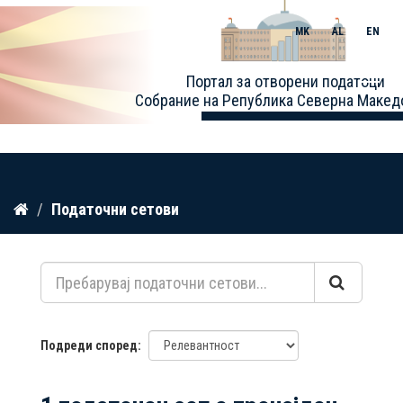
MK
AL
EN
Toggle
Портал за отворени податоци
naviga
Собрание на Република Северна Макед
Прескокнете
Податочни сетови
до
содржина
Подреди според