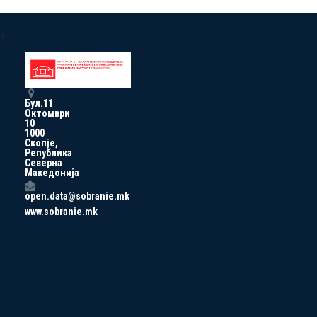
a
Бул.11
Октомври
10
1000
Скопје,
Република
Северна
Македонија
open.data@sobranie.mk
www.sobranie.mk