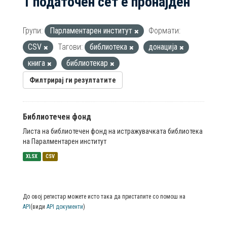
1 податочен сет е пронајден
Групи:
Парламентарен институт
Формати:
CSV
Тагови:
библиотека
донација
книга
библиотекар
Филтрирај ги резултатите
Библиотечен фонд
Листа на библиотечен фонд на истражувачката библиотека
на Паралментарен институт
XLSX
CSV
До овој регистар можете исто така да пристапите со помош на
API
(види
API документи
)