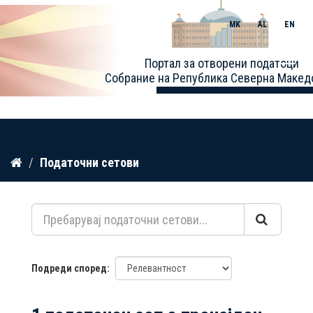
MK
AL
EN
Toggle
Портал за отворени податоци
naviga
Собрание на Република Северна Макед
Прескокнете
Податочни сетови
до
содржина
Подреди според