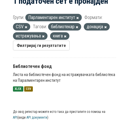
1 податочен сет е пронајден
Групи:
Парламентарен институт
Формати:
CSV
Тагови:
библиотекар
донација
истражувања
книга
Филтрирај ги резултатите
Библиотечен фонд
Листа на библиотечен фонд на истражувачката библиотека
на Паралментарен институт
XLSX
CSV
До овој регистар можете исто така да пристапите со помош на
API
(види
API документи
)