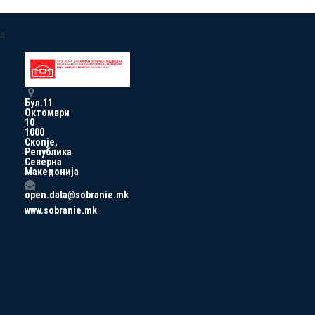
a
Бул.11
Октомври
10
1000
Скопје,
Република
Северна
Македонија
open.data@sobranie.mk
www.sobranie.mk