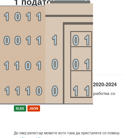
1 податочен сет е
пронајден
Организации:
Собрание
Тагови:
соработка
пратеничка група
пратеници
Филтрирај ги резултатите
Пратенички групи за соработка 2020-2024
Пратенички групи на Собранието за соработка со
другите парламенти 2020-2024
XLSX
JSON
До овој регистар можете исто така да пристапите со помош