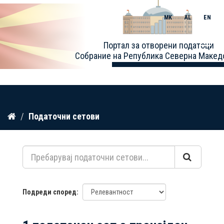
MK
AL
EN
Toggle
Портал за отворени податоци
naviga
Собрание на Република Северна Макед
Прескокнете
Податочни сетови
до
содржина
Подреди според