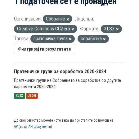
1 податочен сет е пронајден
Организации:
Собрание
Лиценци:
Creative Commons CCZero
Формати:
XLSX
Тагови:
пратеничка група
соработка
Филтрирај ги резултатите
Пратенички групи за соработка 2020-2024
Пратенички групи на Собранието за соработка со другите
парламенти 2020-2024
XLSX
JSON
До овој регистар можете исто така да пристапите со помош на
API
(види
API документи
)