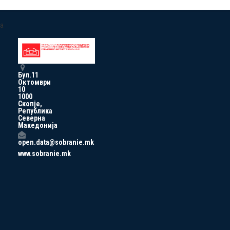
a
Бул.11
Октомври
10
1000
Скопје,
Република
Северна
Македонија
open.data@sobranie.mk
www.sobranie.mk