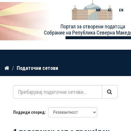
MK
AL
EN
Toggle
Портал за отворени податоци
naviga
Собрание на Република Северна Макед
Прескокнете
Податочни сетови
до
содржина
Подреди според