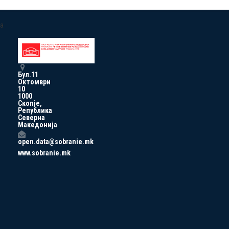
a
Бул.11
Октомври
10
1000
Скопје,
Република
Северна
Македонија
open.data@sobranie.mk
www.sobranie.mk