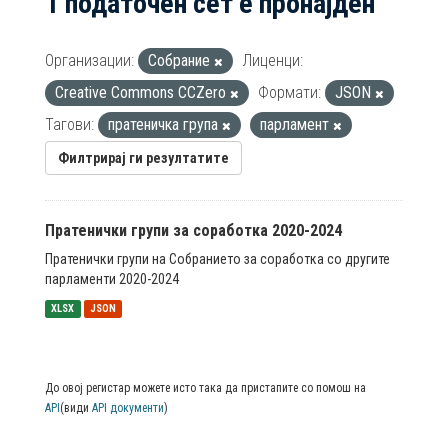
1 податочен сет е пронајден
Организации:
Собрание
Лиценци:
Creative Commons CCZero
Формати:
JSON
Тагови:
пратеничка група
парламент
Филтрирај ги резултатите
Пратенички групи за соработка 2020-2024
Пратенички групи на Собранието за соработка со другите
парламенти 2020-2024
XLSX
JSON
До овој регистар можете исто така да пристапите со помош на
API
(види
API документи
)