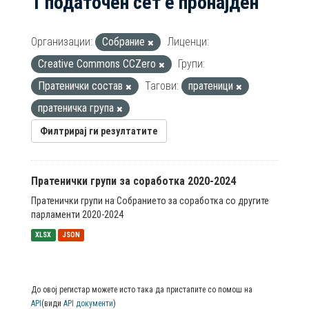
1 податочен сет е пронајден
Организации:
Собрание
Лиценци:
Creative Commons CCZero
Групи:
Пратенички состав
Тагови:
пратеници
пратеничка група
Филтрирај ги резултатите
Пратенички групи за соработка 2020-2024
Пратенички групи на Собранието за соработка со другите
парламенти 2020-2024
XLSX
JSON
До овој регистар можете исто така да пристапите со помош на
API
(види
API документи
)