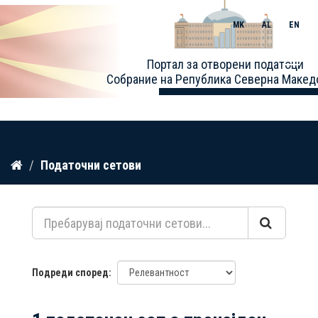
MK
AL
EN
Toggle
Портал за отворени податоци
naviga
Собрание на Република Северна Макед
Прескокнете
Податочни сетови
до
содржина
Подреди според