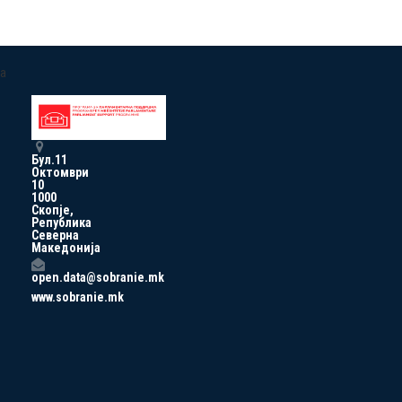
a
Бул.11
Октомври
10
1000
Скопје,
Република
Северна
Македонија
open.data@sobranie.mk
www.sobranie.mk