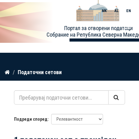
MK
AL
EN
Toggle
Портал за отворени податоци
naviga
Собрание на Република Северна Макед
Прескокнете
Податочни сетови
до
содржина
Подреди според