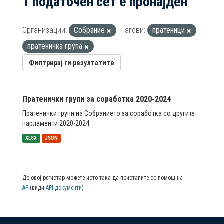
1 податочен сет е пронајден
Организации:
Собрание
Тагови:
пратеници
пратеничка група
Филтрирај ги резултатите
Пратенички групи за соработка 2020-2024
Пратенички групи на Собранието за соработка со другите
парламенти 2020-2024
XLSX
JSON
До овој регистар можете исто така да пристапите со помош на
API
(види
API документи
)