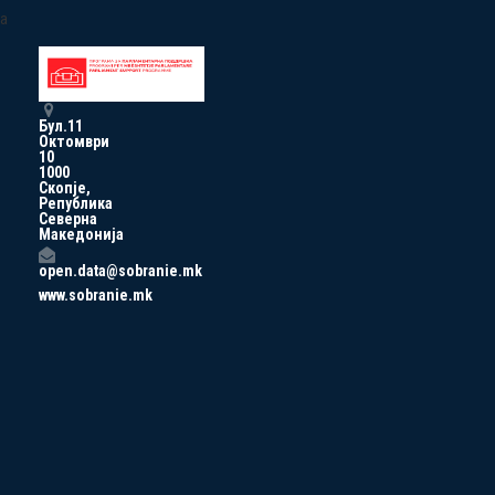
a
Бул.11
Октомври
10
1000
Скопје,
Република
Северна
Македонија
open.data@sobranie.mk
www.sobranie.mk