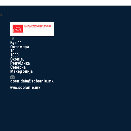
a
Бул.11
Октомври
10
1000
Скопје,
Република
Северна
Македонија
open.data@sobranie.mk
www.sobranie.mk