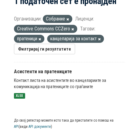
1 податочен сет е пронајден
Организации:
Собрание
Лиценци:
Creative Commons CCZero
Тагови:
пратеници
канцеларија за контакт
Филтрирај ги резултатите
Асистенти на пратениците
Контакт листа на асистентите во канцелариите за
комуникација на пратениците со граѓаните
XLSX
До овој регистар можете исто така да пристапите со помош на
API
(види
API документи
)