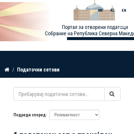
MK
AL
EN
Toggle
Портал за отворени податоци
naviga
Собрание на Република Северна Макед
Прескокнете
Податочни сетови
до
содржина
Подреди според