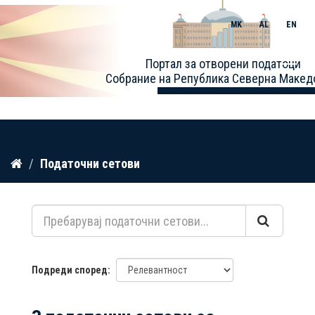
MK
AL
EN
Toggle
Портал за отворени податоци
naviga
Собрание на Република Северна Макед
Прескокнете
Податочни сетови
до
содржина
Подреди според