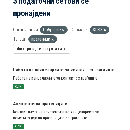
3 податочни сетови се
пронајдени
Организации:
Собрание
Формати:
XLSX
Тагови:
пратеници
Филтрирај ги резултатите
Работа на канцелариите за контакт со граѓаните
Работа на канцелариите за контакт со граѓаните
XLSX
Асистенти на пратениците
Контакт листа на асистентите во канцелариите за
комуникација на пратениците со граѓаните
XLSX