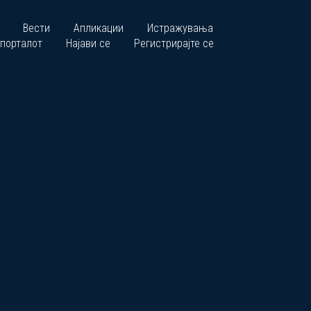
Вести
Апликации
Истражувања
 порталот
Најави се
Регистрирајте се