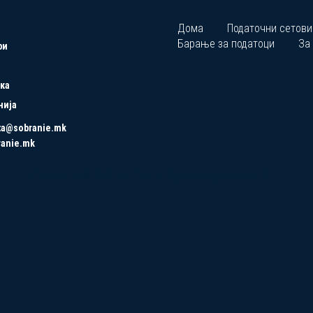
Дома
Податочни сетови
Барање за податоци
За
ри
ка
нија
ta@sobranie.mk
ranie.mk
Copyrights © 2021 All Rights Reserved by Asseco SEE.