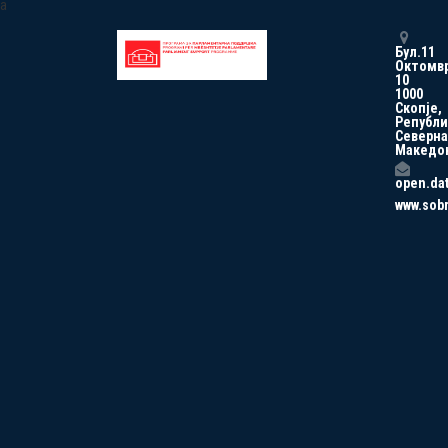
a
Бул.11
Октомв
10
1000
Скопје,
Републи
Северна
Македо
open.da
www.sob