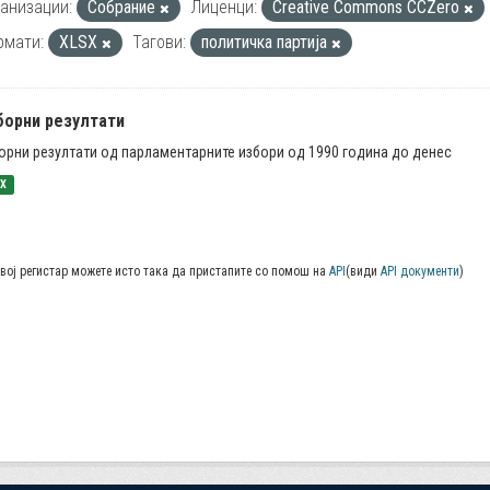
анизации:
Собрание
Лиценци:
Creative Commons CCZero
рмати:
XLSX
Тагови:
политичка партија
борни резултати
орни резултати од парламентарните избори од 1990 година до денес
SX
вој регистар можете исто така да пристапите со помош на
API
(види
API документи
)