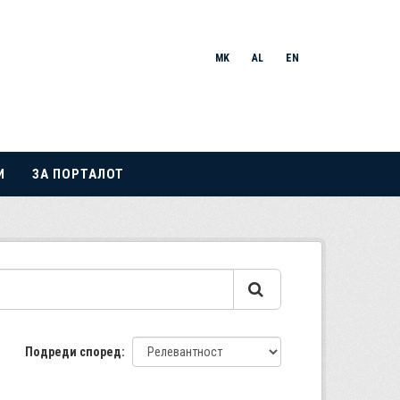
MK
AL
EN
И
ЗА ПОРТАЛОТ
Подреди според