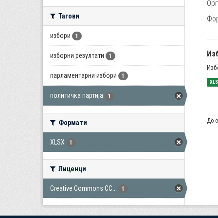
Орг
Тагови
Фо
избори
1
Из
изборни резултати
1
Изб
парламентарни избори
1
XL
политичка партија
1
До о
Формати
XLSX
1
Лиценци
Creative Commons CC...
1