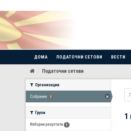
ДОМА
ПОДАТОЧНИ СЕТОВИ
ВЕСТИ
Прескокнете
Податочни сетови
до
содржина
Организации
Собрание
1
Групи
1
Изборни резултати
1