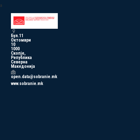
a
Бул.11
Октомври
10
1000
Скопје,
Република
Северна
Македонија
open.data@sobranie.mk
www.sobranie.mk