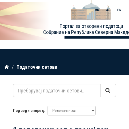
MK
AL
EN
Toggle
Портал за отворени податоци
naviga
Собрание на Република Северна Макед
Прескокнете
Податочни сетови
до
содржина
Подреди според