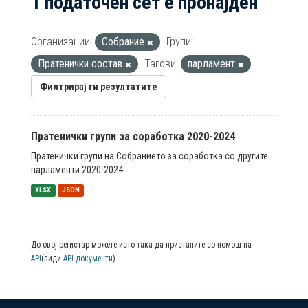
1 податочен сет е пронајден
Организации:
Собрание
Групи:
Пратенички состав
Тагови:
парламент
Филтрирај ги резултатите
Пратенички групи за соработка 2020-2024
Пратенички групи на Собранието за соработка со другите
парламенти 2020-2024
XLSX
JSON
До овој регистар можете исто така да пристапите со помош на
API
(види
API документи
)