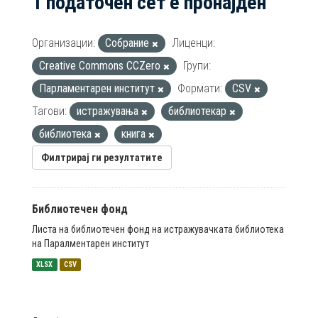
1 податочен сет е пронајден
Организации:
Собрание
Лиценци:
Creative Commons CCZero
Групи:
Парламентарен институт
Формати:
CSV
Тагови:
истражувања
библиотекар
библиотека
книга
Филтрирај ги резултатите
Библиотечен фонд
Листа на библиотечен фонд на истражувачката библиотека
на Паралментарен институт
XLSX
CSV