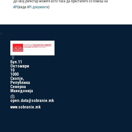
До овој регистар можете исто така да пристапите со помош на
API
(види
API документи
)
a
Бул.11
Октомври
10
1000
Скопје,
Република
Северна
Македонија
open.data@sobranie.mk
www.sobranie.mk