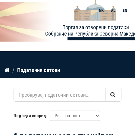
MK
AL
EN
Toggle
Портал за отворени податоци
naviga
Собрание на Република Северна Макед
Прескокнете
Податочни сетови
до
содржина
Подреди според