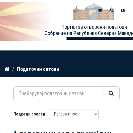
MK
AL
EN
Toggle
Портал за отворени податоци
naviga
Собрание на Република Северна Макед
Прескокнете
Податочни сетови
до
содржина
Подреди според