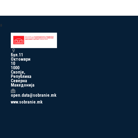
a
Бул.11
Октомври
10
1000
Скопје,
Република
Северна
Македонија
open.data@sobranie.mk
www.sobranie.mk