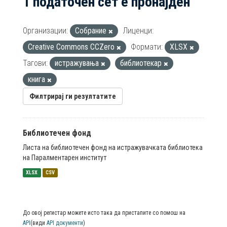
1 податочен сет е пронајден
Организации:
Собрание
Лиценци:
Creative Commons CCZero
Формати:
XLSX
Тагови:
истражувања
библиотекар
книга
Филтрирај ги резултатите
Библиотечен фонд
Листа на библиотечен фонд на истражувачката библиотека
на Паралментарен институт
XLSX
CSV
До овој регистар можете исто така да пристапите со помош на
API
(види
API документи
)