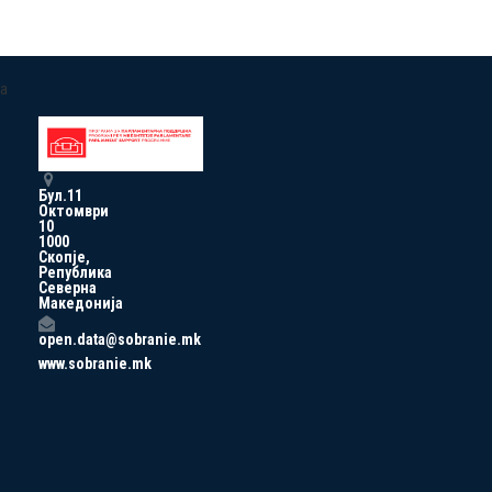
a
Бул.11
Октомври
10
1000
Скопје,
Република
Северна
Македонија
open.data@sobranie.mk
www.sobranie.mk