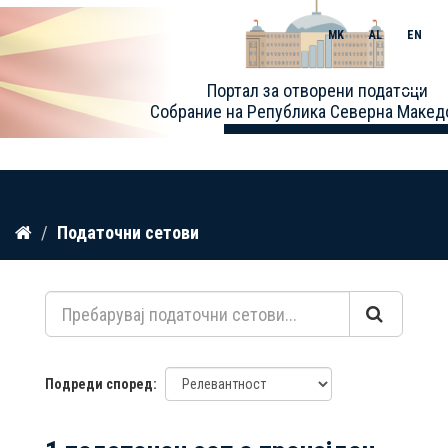
MK
AL
EN
Toggle
Портал за отворени податоци
naviga
Собрание на Република Северна Макед
Прескокнете
Податочни сетови
до
содржина
Подреди според