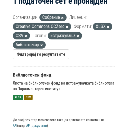
1 податочен сет е пронајден
Организации:
Собрание
Лиценци:
Creative Commons CCZero
Формати:
XLSX
CSV
Тагови:
истражувања
библиотекар
Филтрирај ги резултатите
Библиотечен фонд
Листа на библиотечен фонд на истражувачката библиотека
на Паралментарен институт
XLSX
CSV
До овој регистар можете исто така да пристапите со помош на
API
(види
API документи
)