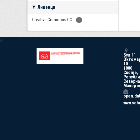
Лиценци
Creative Commons CC...
1
a
Бул.11
Октомв
10
1000
Скопје,
Републи
Северна
Македо
open.da
www.sob