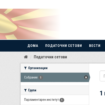
ДОМА
ПОДАТОЧНИ СЕТОВИ
ВЕСТИ
Прескокнете
Податочни сетови
до
содржина
Организации
Собрание
1
Групи
1
Парламентарен институт
1