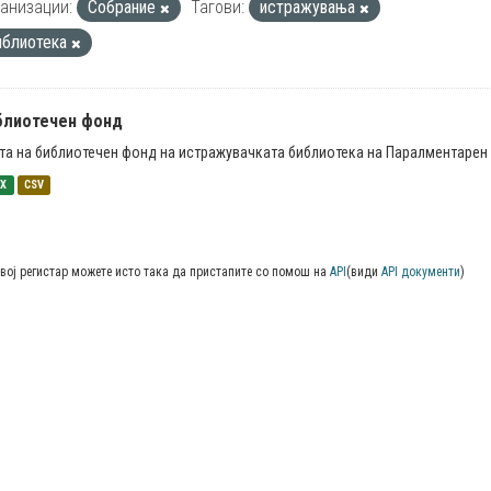
анизации:
Собрание
Тагови:
истражувања
иблиотека
блиотечен фонд
та на библиотечен фонд на истражувачката библиотека на Паралментарен 
SX
CSV
вој регистар можете исто така да пристапите со помош на
API
(види
API документи
)