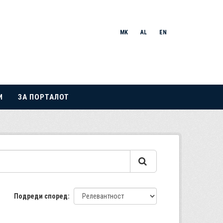
MK
AL
EN
И
ЗА ПОРТАЛОТ
Подреди според