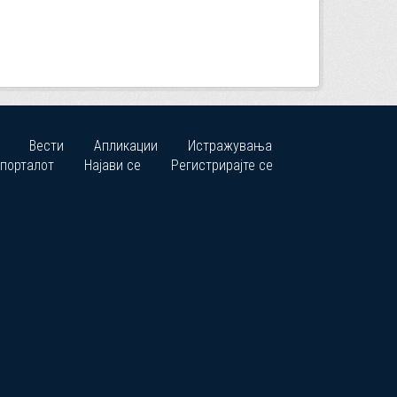
Вести
Апликации
Истражувања
 порталот
Најави се
Регистрирајте се