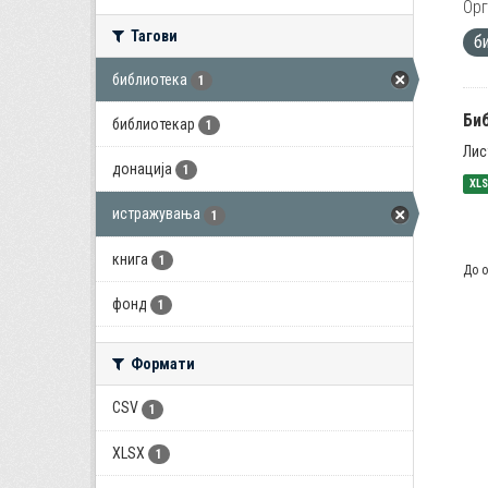
Орг
Тагови
б
библиотека
1
Би
библиотекар
1
Лис
донација
1
XL
истражувања
1
книга
1
До о
фонд
1
Формати
CSV
1
XLSX
1