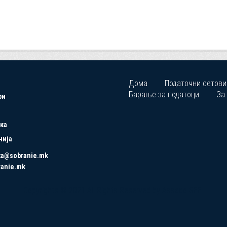
Дома
Податочни сетови
Барање за податоци
За
ри
ка
нија
ta@sobranie.mk
ranie.mk
Copyrights © 2021 All Rights Reserved by Asseco SEE.