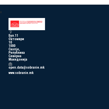
a
Бул.11
Октомври
10
1000
Скопје,
Република
Северна
Македонија
open.data@sobranie.mk
www.sobranie.mk