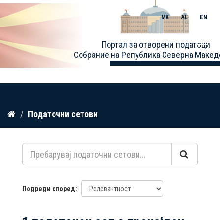
MK
AL
EN
Toggle
Портал за отворени податоци
naviga
Собрание на Република Северна Макед
Прескокнете
Податочни сетови
до
содржина
Подреди според