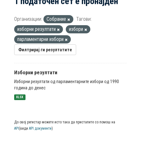
1 податочен сет е пронајден
Организации:
Собрание
Тагови:
изборни резултати
избори
парламентарни избори
Филтрирај ги резултатите
Изборни резултати
Изборни резултати од парламентарните избори од 1990
година до денес
XLSX
До овој регистар можете исто така да пристапите со помош на
API
(види
API документи
)