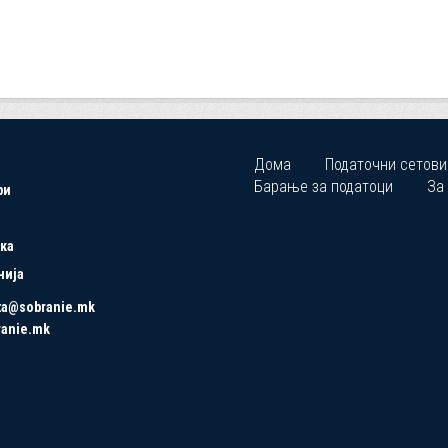
Дома
Податочни сетови
Барање за податоци
За
ри
ка
нија
ta@sobranie.mk
ranie.mk
Copyrights © 2021 All Rights Reserved by Asseco SEE.