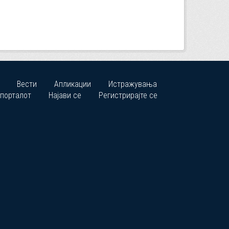
Вести
Апликации
Истражувања
 порталот
Најави се
Регистрирајте се