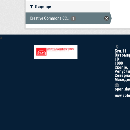
Лиценци
Creative Commons CC...
1
a
Бул.11
Октомв
10
1000
Скопје,
Републи
Северна
Македо
open.da
www.sob