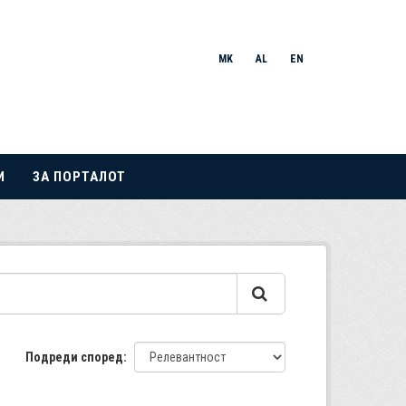
MK
AL
EN
И
ЗА ПОРТАЛОТ
Подреди според