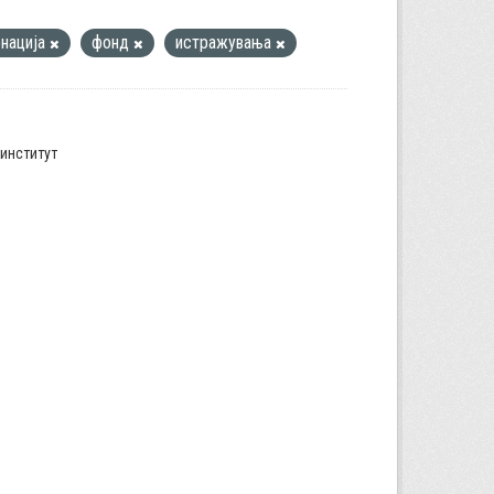
нација
фонд
истражувања
институт