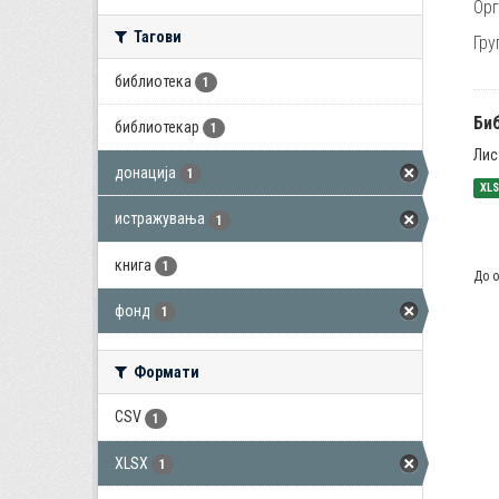
Орг
Тагови
Гру
библиотека
1
Би
библиотекар
1
Лис
донација
1
XL
истражувања
1
книга
1
До о
фонд
1
Формати
CSV
1
XLSX
1