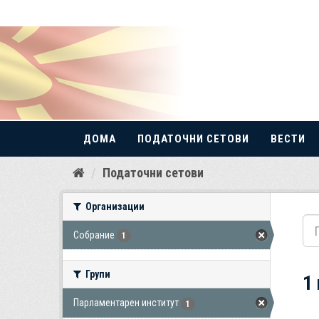
ДОМА
ПОДАТОЧНИ СЕТОВИ
ВЕСТИ
Прескокнете
Податочни сетови
до
содржина
Организации
Собрание
1
Групи
1
Парламентарен институт
1