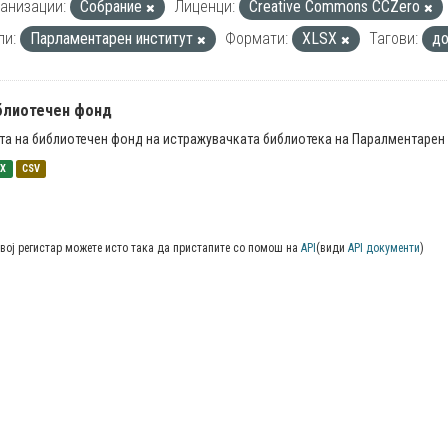
анизации:
Собрание
Лиценци:
Creative Commons CCZero
пи:
Парламентарен институт
Формати:
XLSX
Тагови:
до
блиотечен фонд
та на библиотечен фонд на истражувачката библиотека на Паралментарен 
SX
CSV
вој регистар можете исто така да пристапите со помош на
API
(види
API документи
)