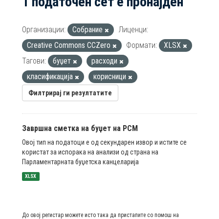
1 податочен сет е пронајден
Организации:
Собрание
Лиценци:
Creative Commons CCZero
Формати:
XLSX
Тагови:
буџет
расходи
класификација
корисници
Филтрирај ги резултатите
Завршна сметка на буџет на РСМ
Овој тип на податоци е од секундарен извор и истите се
користат за испорака на анализи од страна на
Парламентарната буџетска канцеларија
XLSX
До овој регистар можете исто така да пристапите со помош на