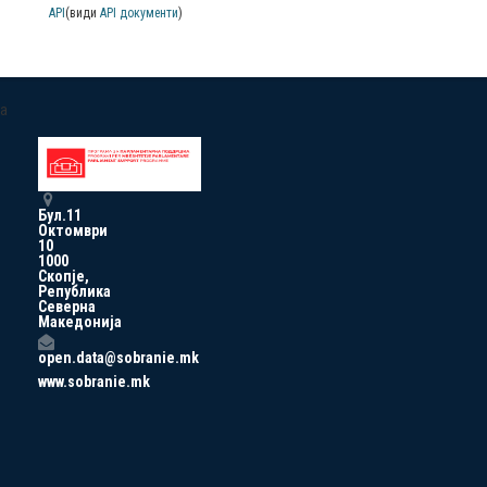
API
(види
API документи
)
a
Бул.11
Октомври
10
1000
Скопје,
Република
Северна
Македонија
open.data@sobranie.mk
www.sobranie.mk