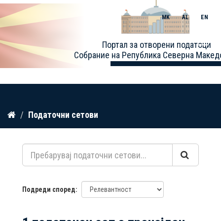
MK
AL
EN
Toggle
Портал за отворени податоци
naviga
Собрание на Република Северна Макед
Прескокнете
Податочни сетови
до
содржина
Подреди според