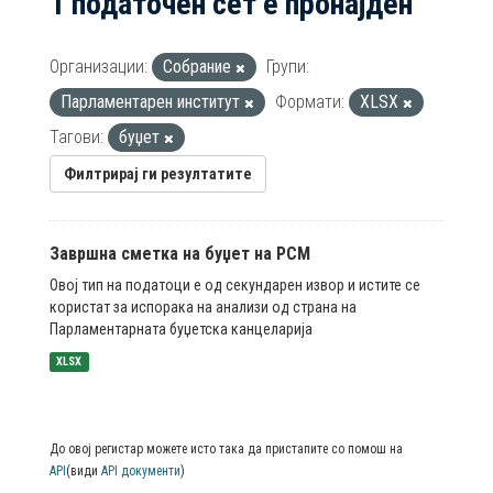
1 податочен сет е пронајден
Организации:
Собрание
Групи:
Парламентарен институт
Формати:
XLSX
Тагови:
буџет
Филтрирај ги резултатите
Завршна сметка на буџет на РСМ
Овој тип на податоци е од секундарен извор и истите се
користат за испорака на анализи од страна на
Парламентарната буџетска канцеларија
XLSX
До овој регистар можете исто така да пристапите со помош на
API
(види
API документи
)