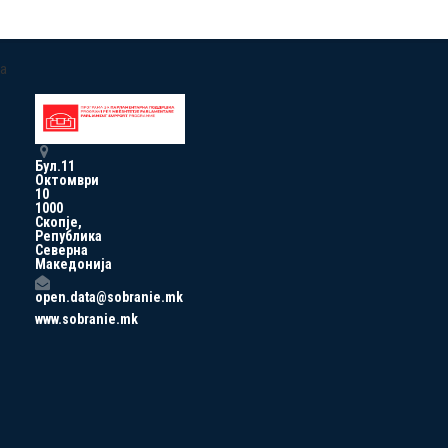
a
Бул.11
Октомври
10
1000
Скопје,
Република
Северна
Македонија
open.data@sobranie.mk
www.sobranie.mk