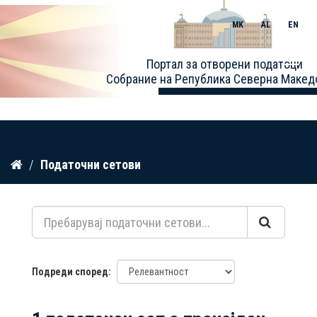
MK
AL
EN
Toggle
Портал за отворени податоци
naviga
Собрание на Република Северна Макед
Прескокнете
Податочни сетови
до
содржина
Подреди според