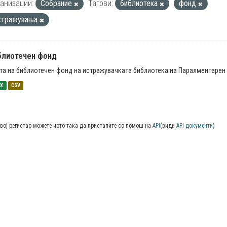
анизации:
Собрание
Тагови:
библиотека
фонд
стражувања
блиотечен фонд
та на библиотечен фонд на истражувачката библиотека на Паралментарен 
SX
CSV
вој регистар можете исто така да пристапите со помош на
API
(види
API документи
)