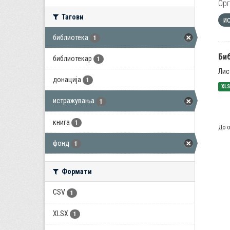
Орг
Тагови
и
библиотека
1
Би
библиотекар
1
Лис
донација
1
XL
истражувања
1
книга
1
До о
фонд
1
Формати
CSV
1
XLSX
1