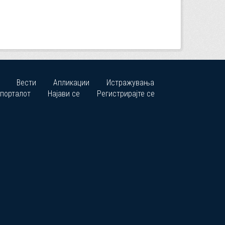
Вести
Апликации
Истражувања
 порталот
Најави се
Регистрирајте се