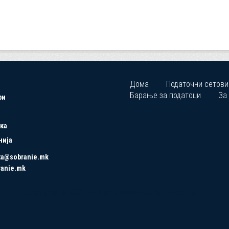
Дома
Податочни сетови
Барање за податоци
За
ри
ка
нија
ta@sobranie.mk
ranie.mk
Copyrights © 2021 All Rights Reserved by Asseco SEE.