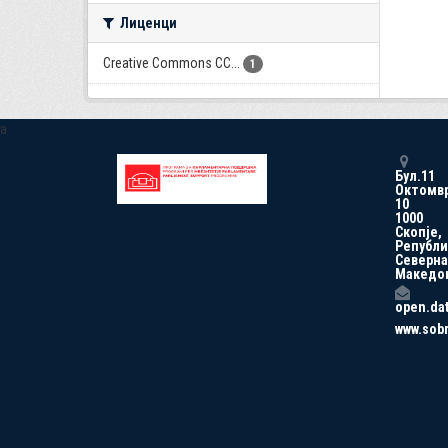
Лиценци
Creative Commons CC...
1
a
Бул.11
Октомв
10
1000
Скопје,
Републи
Северна
Македо
open.da
www.sob