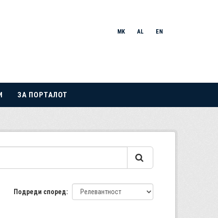
MK
AL
EN
И
ЗА ПОРТАЛОТ
Подреди според