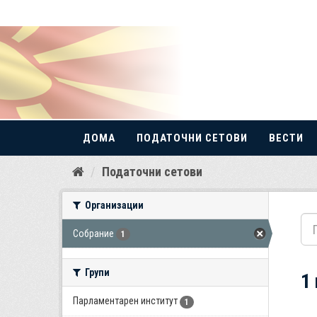
ДОМА
ПОДАТОЧНИ СЕТОВИ
ВЕСТИ
Прескокнете
Податочни сетови
до
содржина
Организации
Собрание
1
Групи
1
Парламентарен институт
1