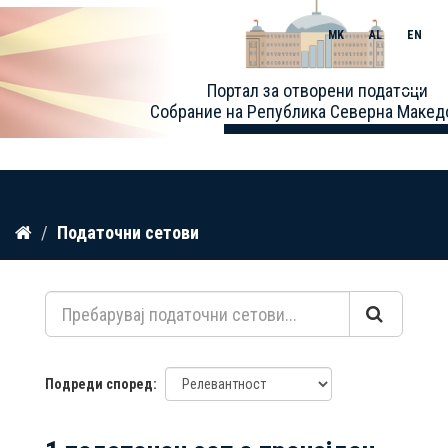
MK
AL
EN
Toggle
Портал за отворени податоци
naviga
Собрание на Република Северна Макед
Прескокнете
Податочни сетови
до
содржина
Подреди според