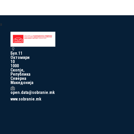
a
Бул.11
Октомври
10
1000
Скопје,
Република
Северна
Македонија
open.data@sobranie.mk
www.sobranie.mk