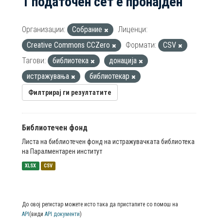
1 податочен сет е пронајден
Организации:
Собрание
Лиценци:
Creative Commons CCZero
Формати:
CSV
Тагови:
библиотека
донација
истражувања
библиотекар
Филтрирај ги резултатите
Библиотечен фонд
Листа на библиотечен фонд на истражувачката библиотека
на Паралментарен институт
XLSX
CSV
До овој регистар можете исто така да пристапите со помош на
API
(види
API документи
)