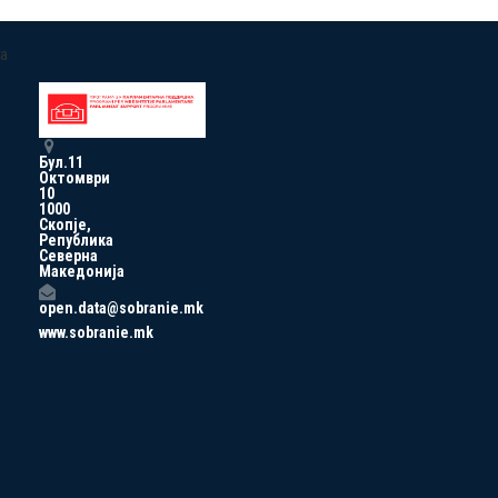
a
Бул.11
Октомври
10
1000
Скопје,
Република
Северна
Македонија
open.data@sobranie.mk
www.sobranie.mk