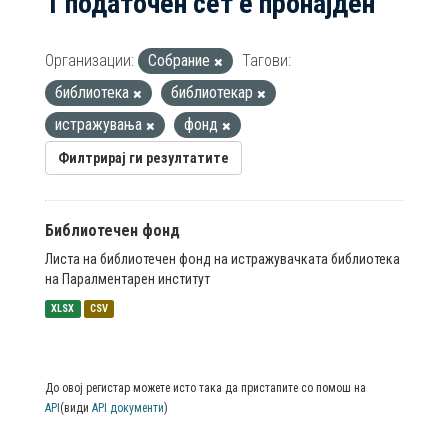
1 податочен сет е пронајден
Организации:
Собрание
Тагови:
библиотека
библиотекар
истражувања
фонд
Филтрирај ги резултатите
Библиотечен фонд
Листа на библиотечен фонд на истражувачката библиотека
на Паралментарен институт
XLSX
CSV
До овој регистар можете исто така да пристапите со помош на
API
(види
API документи
)