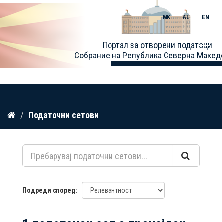
MK
AL
EN
Toggle
Портал за отворени податоци
naviga
Собрание на Република Северна Макед
Прескокнете
Податочни сетови
до
содржина
Подреди според