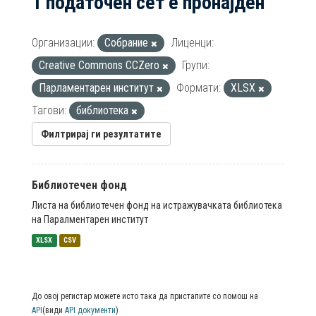
1 податочен сет е пронајден
Организации:
Собрание
Лиценци:
Creative Commons CCZero
Групи:
Парламентарен институт
Формати:
XLSX
Тагови:
библиотека
Филтрирај ги резултатите
Библиотечен фонд
Листа на библиотечен фонд на истражувачката библиотека
на Паралментарен институт
XLSX
CSV
До овој регистар можете исто така да пристапите со помош на
API
(види
API документи
)