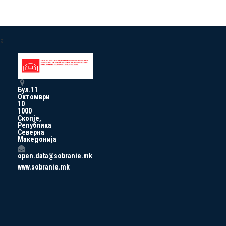
a
Бул.11
Октомври
10
1000
Скопје,
Република
Северна
Македонија
open.data@sobranie.mk
www.sobranie.mk