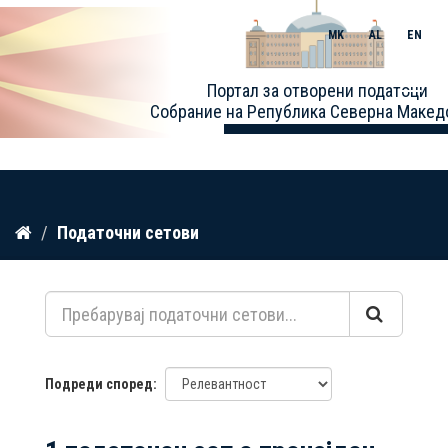
MK
AL
EN
Toggle
Портал за отворени податоци
naviga
Собрание на Република Северна Макед
Прескокнете
Податочни сетови
до
содржина
Подреди според