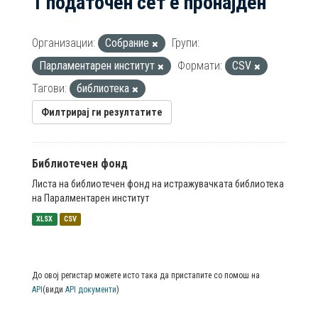
1 податочен сет е пронајден
Организации:
Собрание
Групи:
Парламентарен институт
Формати:
CSV
Тагови:
библиотека
Филтрирај ги резултатите
Библиотечен фонд
Листа на библиотечен фонд на истражувачката библиотека
на Паралментарен институт
XLSX
CSV
До овој регистар можете исто така да пристапите со помош на
API
(види
API документи
)