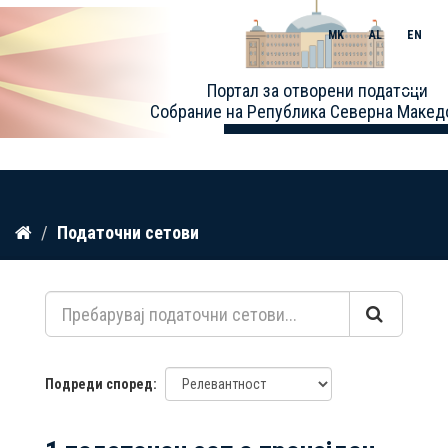
MK
AL
EN
Toggle
Портал за отворени податоци
naviga
Собрание на Република Северна Макед
Прескокнете
Податочни сетови
до
содржина
Подреди според