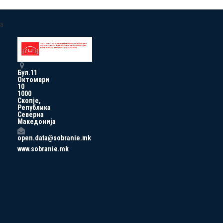
a
Бул.11
Октомври
10
1000
Скопје,
Република
Северна
Македонија
open.data@sobranie.mk
www.sobranie.mk