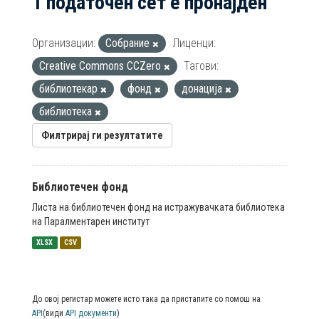
1 податочен сет е пронајден
Организации:
Собрание
Лиценци:
Creative Commons CCZero
Тагови:
библиотекар
фонд
донација
библиотека
Филтрирај ги резултатите
Библиотечен фонд
Листа на библиотечен фонд на истражувачката библиотека
на Паралментарен институт
XLSX
CSV
До овој регистар можете исто така да пристапите со помош на
API
(види
API документи
)