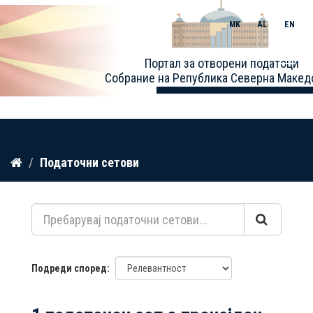
MK
AL
EN
Toggle
Портал за отворени податоци
naviga
Собрание на Република Северна Макед
Прескокнете
Податочни сетови
до
содржина
Подреди според