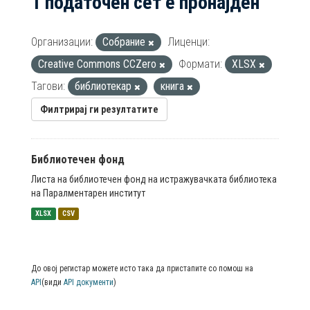
1 податочен сет е пронајден
Организации:
Собрание
Лиценци:
Creative Commons CCZero
Формати:
XLSX
Тагови:
библиотекар
книга
Филтрирај ги резултатите
Библиотечен фонд
Листа на библиотечен фонд на истражувачката библиотека
на Паралментарен институт
XLSX
CSV
До овој регистар можете исто така да пристапите со помош на
API
(види
API документи
)