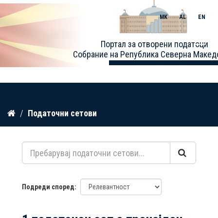
MK
AL
EN
Toggle
Портал за отворени податоци
naviga
Собрание на Република Северна Макед
Прескокнете
Податочни сетови
до
содржина
Подреди според