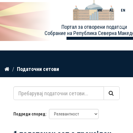
MK
AL
EN
Toggle
Портал за отворени податоци
naviga
Собрание на Република Северна Макед
Прескокнете
Податочни сетови
до
содржина
Подреди според