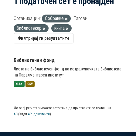
1 податочен сет е пронајден
Организации:
Собрание
Тагови:
библиотекар
книга
Филтрирај ги резултатите
Библиотечен фонд
Листа на библиотечен фонд на истражувачката библиотека
на Паралментарен институт
XLSX
CSV
До овој регистар можете исто така да пристапите со помош на
API
(види
API документи
)