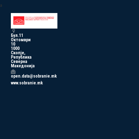
a
Бул.11
Октомври
10
1000
Скопје,
Република
Северна
Македонија
open.data@sobranie.mk
www.sobranie.mk