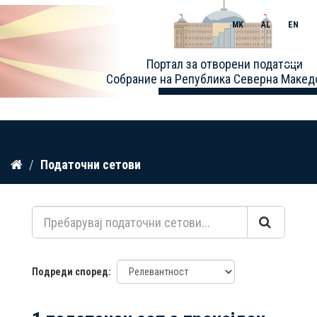
MK
AL
EN
Toggle
Портал за отворени податоци
naviga
Собрание на Република Северна Макед
Прескокнете
Податочни сетови
до
содржина
Подреди според