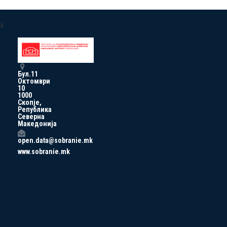
a
Бул.11
Октомври
10
1000
Скопје,
Република
Северна
Македонија
open.data@sobranie.mk
www.sobranie.mk