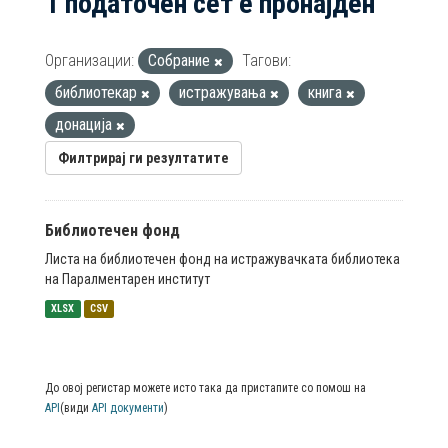
1 податочен сет е пронајден
Организации:
Собрание
Тагови:
библиотекар
истражувања
книга
донација
Филтрирај ги резултатите
Библиотечен фонд
Листа на библиотечен фонд на истражувачката библиотека
на Паралментарен институт
XLSX
CSV
До овој регистар можете исто така да пристапите со помош на
API
(види
API документи
)