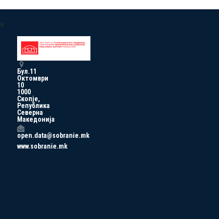
a
Бул.11
Октомври
10
1000
Скопје,
Република
Северна
Македонија
open.data@sobranie.mk
www.sobranie.mk