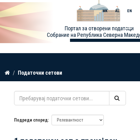
MK
AL
EN
Toggle
Портал за отворени податоци
naviga
Собрание на Република Северна Макед
Прескокнете
Податочни сетови
до
содржина
Подреди според