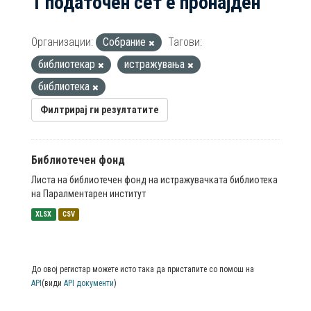
1 податочен сет е пронајден
Организации:
Собрание
Тагови:
библиотекар
истражувања
библиотека
Филтрирај ги резултатите
Библиотечен фонд
Листа на библиотечен фонд на истражувачката библиотека
на Паралментарен институт
XLSX
CSV
До овој регистар можете исто така да пристапите со помош на
API
(види
API документи
)