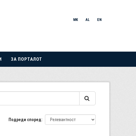
MK
AL
EN
И
ЗА ПОРТАЛОТ
Подреди според