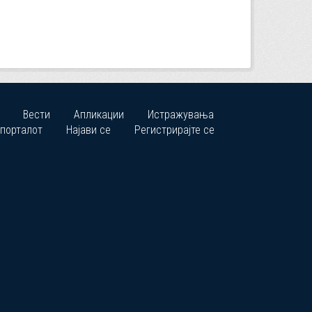
Вести
Апликации
Истражувања
 порталот
Најави се
Регистрирајте се