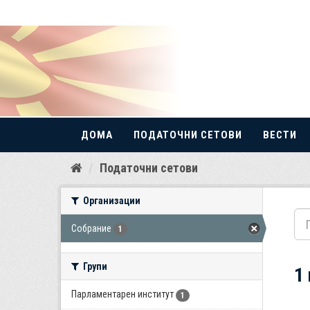
ДОМА
ПОДАТОЧНИ СЕТОВИ
ВЕСТИ
Прескокнете
Податочни сетови
до
содржина
Организации
Собрание
1
Групи
1
Парламентарен институт
1