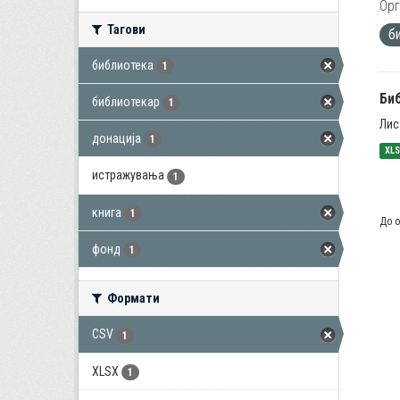
Орг
Тагови
б
библиотека
1
Би
библиотекар
1
Лис
донација
1
XL
истражувања
1
книга
1
До о
фонд
1
Формати
CSV
1
XLSX
1