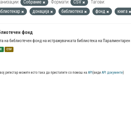
анизации:
Собрание
Формати:
CSV
Тагови:
иблиотекар
донација
библиотека
фонд
книга
блиотечен фонд
та на библиотечен фонд на истражувачката библиотека на Паралментарен 
SX
CSV
вој регистар можете исто така да пристапите со помош на
API
(види
API документи
)