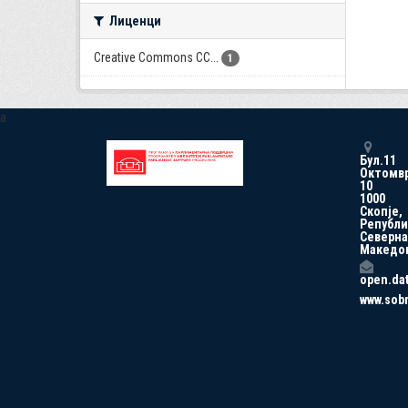
Лиценци
Creative Commons CC...
1
a
Бул.11
Октомв
10
1000
Скопје,
Републи
Северна
Македо
open.da
www.sob