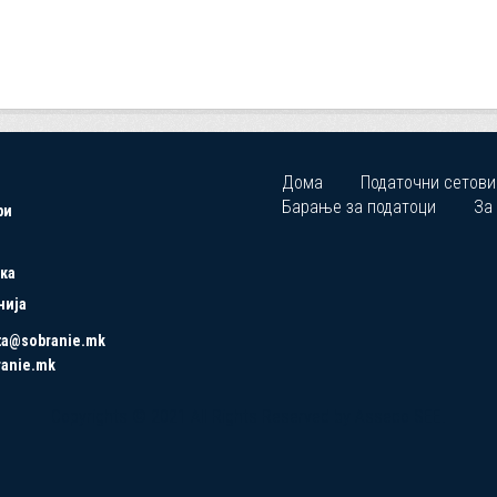
Дома
Податочни сетови
Барање за податоци
За
ри
ка
нија
ta@sobranie.mk
ranie.mk
Copyrights © 2021 All Rights Reserved by Asseco SEE.