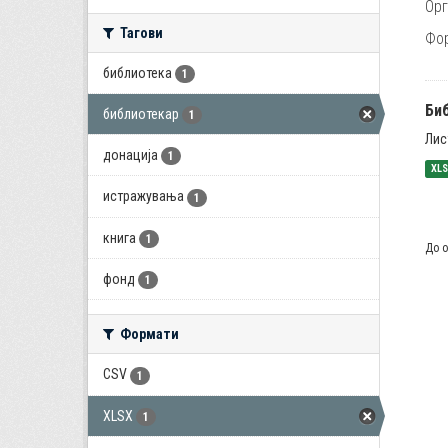
Орг
Тагови
Фо
библиотека
1
Би
библиотекар
1
Лис
донација
1
XL
истражувања
1
книга
1
До о
фонд
1
Формати
CSV
1
XLSX
1