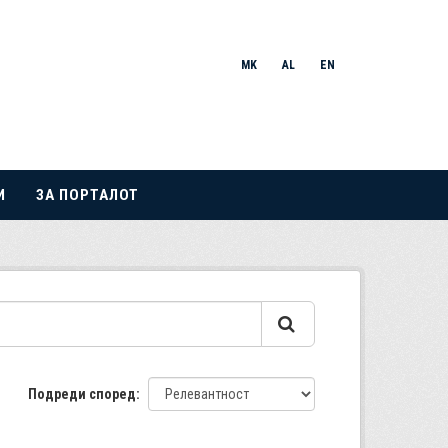
MK
AL
EN
И
ЗА ПОРТАЛОТ
Подреди според