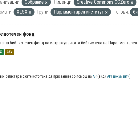
анизации:
Собрание
Лиценци:
Creative Commons CCZero
рмати:
XLSX
Групи:
Парламентарен институт
Тагови:
би
блиотечен фонд
та на библиотечен фонд на истражувачката библиотека на Паралментарен 
SX
CSV
вој регистар можете исто така да пристапите со помош на
API
(види
API документи
)