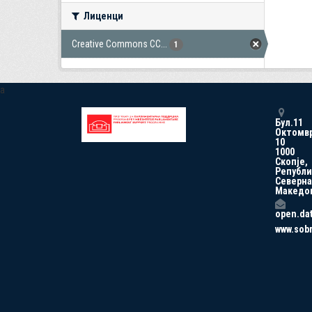
Лиценци
Creative Commons CC...
1
a
Бул.11
Октомв
10
1000
Скопје,
Републи
Северна
Македо
open.da
www.sob