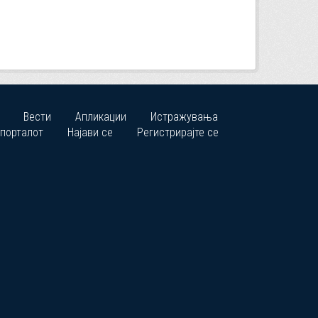
Вести
Апликации
Истражувања
 порталот
Најави се
Регистрирајте се