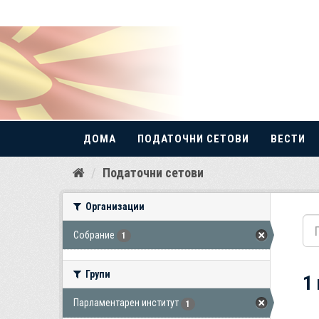
ДОМА
ПОДАТОЧНИ СЕТОВИ
ВЕСТИ
Прескокнете
Податочни сетови
до
содржина
Организации
Собрание
1
Групи
1
Парламентарен институт
1