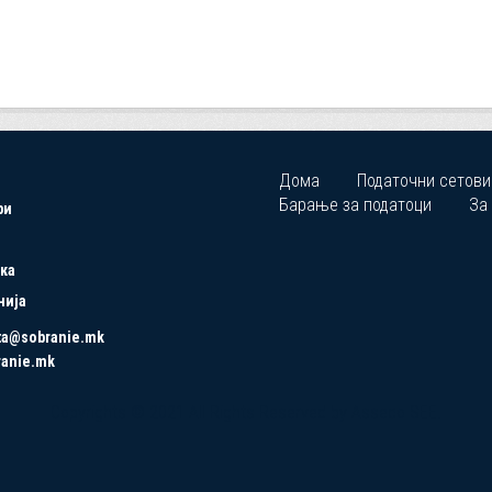
Дома
Податочни сетови
Барање за податоци
За
ри
ка
нија
ta@sobranie.mk
ranie.mk
Copyrights © 2021 All Rights Reserved by Asseco SEE.