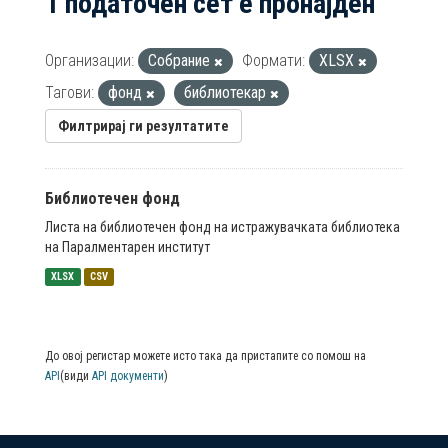
1 податочен сет е пронајден
Организации:
Собрание
Формати:
XLSX
Тагови:
фонд
библиотекар
Филтрирај ги резултатите
Библиотечен фонд
Листа на библиотечен фонд на истражувачката библиотека
на Паралментарен институт
XLSX
CSV
До овој регистар можете исто така да пристапите со помош на
API
(види
API документи
)