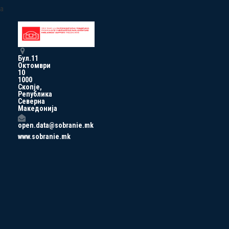
a
Бул.11
Октомври
10
1000
Скопје,
Република
Северна
Македонија
open.data@sobranie.mk
www.sobranie.mk