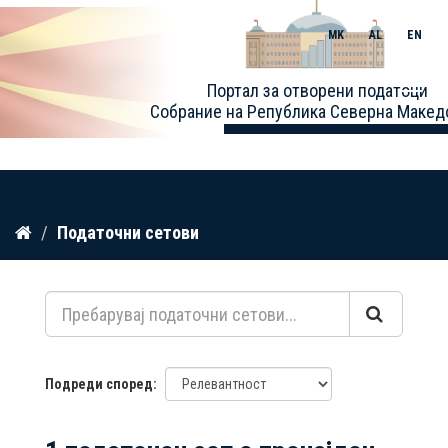
MK
AL
EN
Toggle
Портал за отворени податоци
naviga
Собрание на Република Северна Макед
Прескокнете
Податочни сетови
до
содржина
Подреди според