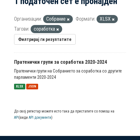
1 податочен сет е пронајден
Организации:
Собрание
Формати:
XLSX
Тагови:
соработка
Филтрирај ги резултатите
Пратенички групи за соработка 2020-2024
Пратенички групи на Собранието за соработка со другите
парламенти 2020-2024
XLSX
JSON
До овој регистар можете исто така да пристапите со помош на
API
(види
API документи
)