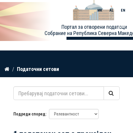
MK
AL
EN
Toggle
Портал за отворени податоци
naviga
Собрание на Република Северна Макед
Прескокнете
Податочни сетови
до
содржина
Подреди според