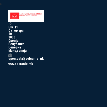
a
Бул.11
Октомври
10
1000
Скопје,
Република
Северна
Македонија
open.data@sobranie.mk
www.sobranie.mk