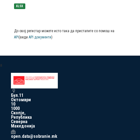
XLSX
До овој регистар можете исто така да пристапите со помош на
API
(види
API документи
)
a
Бул.11
Октомври
10
1000
Скопје,
Република
Северна
Македонија
open.data@sobranie.mk