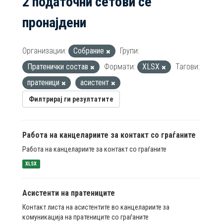
2 податочни сетови се
пронајдени
Организации:
Собрание
Групи:
Пратенички состав
Формати:
XLSX
Тагови:
пратеници
асистент
Филтрирај ги резултатите
Работа на канцелариите за контакт со граѓаните
Работа на канцелариите за контакт со граѓаните
XLSX
Асистенти на пратениците
Контакт листа на асистентите во канцелариите за
комуникација на пратениците со граѓаните