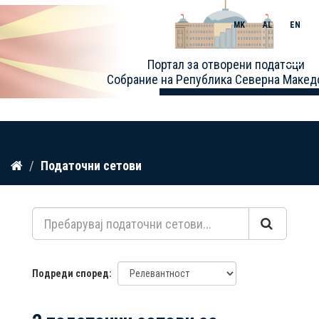
MK
AL
EN
Toggle
Портал за отворени податоци
naviga
Собрание на Република Северна Макед
Прескокнете
Податочни сетови
до
содржина
Подреди според