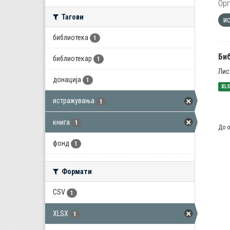
Орг
Тагови
и
библиотека
1
Би
библиотекар
1
Лис
донација
1
XL
истражувања
1
книга
1
До о
фонд
1
Формати
CSV
1
XLSX
1