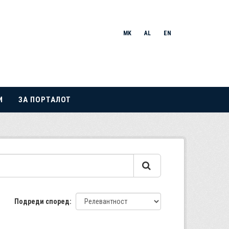
MK
AL
EN
И
ЗА ПОРТАЛОТ
Подреди според