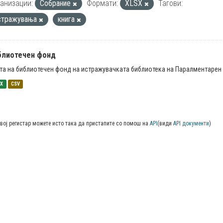
анизации:
Собрание
Формати:
XLSX
Тагови:
стражувања
книга
блиотечен фонд
та на библиотечен фонд на истражувачката библиотека на Паралментарен 
SX
CSV
вој регистар можете исто така да пристапите со помош на
API
(види
API документи
)