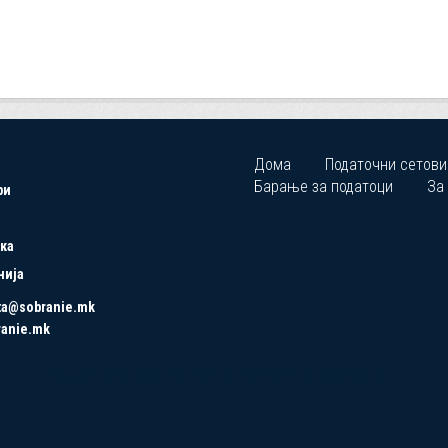
Дома
Податочни сетови
Барање за податоци
За
ри
ка
нија
ta@sobranie.mk
ranie.mk
Copyrights © 2021 All Rights Reserved by Asseco SEE.