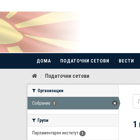
ДОМА
ПОДАТОЧНИ СЕТОВИ
ВЕСТИ
Прескокнете
Податочни сетови
до
содржина
Организации
Собрание
1
Групи
1
Парламентарен институт
1