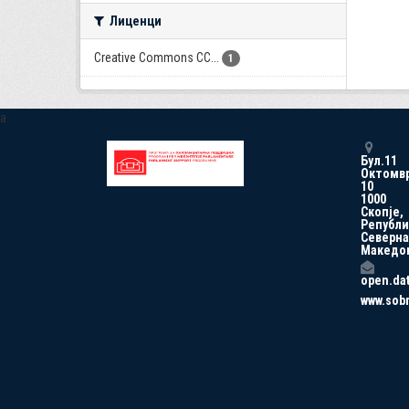
Лиценци
Creative Commons CC...
1
a
Бул.11
Октомв
10
1000
Скопје,
Републи
Северна
Македо
open.da
www.sob