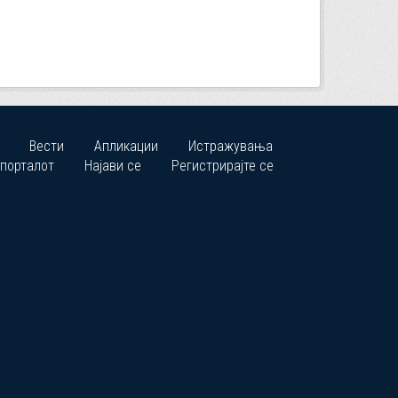
Вести
Апликации
Истражувања
 порталот
Најави се
Регистрирајте се