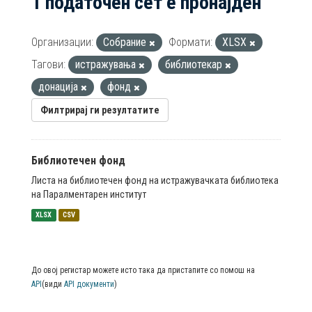
1 податочен сет е пронајден
Организации:
Собрание
Формати:
XLSX
Тагови:
истражувања
библиотекар
донација
фонд
Филтрирај ги резултатите
Библиотечен фонд
Листа на библиотечен фонд на истражувачката библиотека
на Паралментарен институт
XLSX
CSV
До овој регистар можете исто така да пристапите со помош на
API
(види
API документи
)