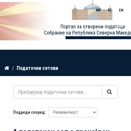
MK
AL
EN
Toggle
Портал за отворени податоци
naviga
Собрание на Република Северна Макед
Прескокнете
Податочни сетови
до
содржина
Подреди според