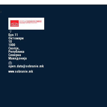
a
Бул.11
Октомври
10
1000
Скопје,
Република
Северна
Македонија
open.data@sobranie.mk
www.sobranie.mk