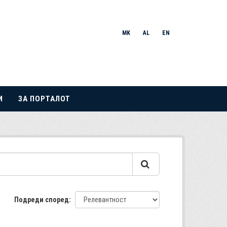
MK
AL
EN
И
ЗА ПОРТАЛОТ
Подреди според