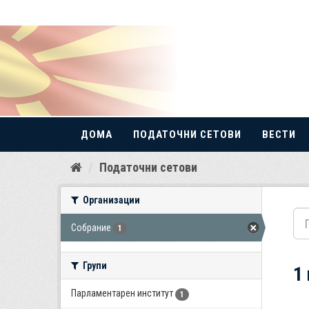
ДОМА
ПОДАТОЧНИ СЕТОВИ
ВЕСТИ
Прескокнете
Податочни сетови
до
содржина
Организации
Собрание
1
Групи
1
Парламентарен институт
1