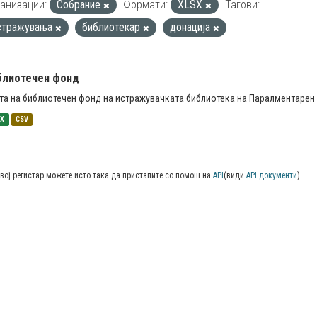
анизации:
Собрание
Формати:
XLSX
Тагови:
стражувања
библиотекар
донација
блиотечен фонд
та на библиотечен фонд на истражувачката библиотека на Паралментарен 
SX
CSV
вој регистар можете исто така да пристапите со помош на
API
(види
API документи
)