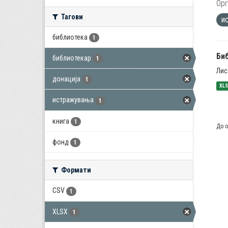
Орг
Тагови
и
библиотека
1
Би
библиотекар
1
Лис
донација
1
XL
истражувања
1
книга
1
До о
фонд
1
Формати
CSV
1
XLSX
1