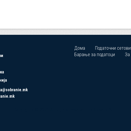
Дома
Податочни сетови
Барање за податоци
За
ри
ка
нија
ta@sobranie.mk
ranie.mk
Copyrights © 2021 All Rights Reserved by Asseco SEE.