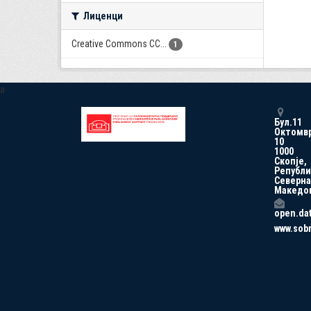
Лиценци
Creative Commons CC...
1
a
Бул.11
Октомв
10
1000
Скопје,
Републи
Северна
Македо
open.da
www.sob