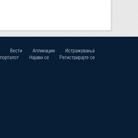
Вести
Апликации
Истражувања
 порталот
Најави се
Регистрирајте се